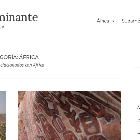
minante
África
Sudamé
aje
GORÍA:
ÁFRICA
relacionados con África
Á
D
H