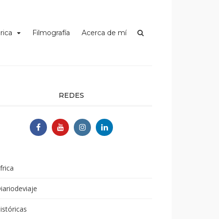
rica
Filmografía
Acerca de mí
REDES
frica
iariodeviaje
istóricas