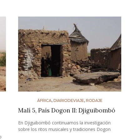
ÁFRICA
,
DIARIODEVIAJE
,
RODAJE
Malí 5, País Dogon II: Djiguibombó
En Djiguibombó continuamos la investigación
sobre los ritos musicales y tradiciones Dogon
o