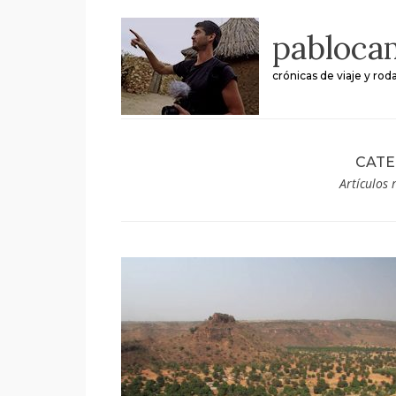
Skip
pabloca
to
content
crónicas de viaje y rod
CATE
Artículos 