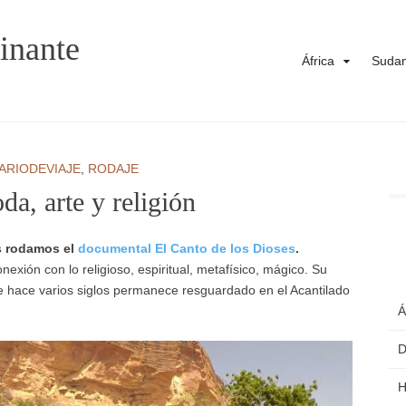
inante
África
Sudam
IARIODEVIAJE
,
RODAJE
a, arte y religión
s rodamos el
documental El Canto de los Dioses
.
nexión con lo religioso, espiritual, metafísico, mágico. Su
ue hace varios siglos permanece resguardado en el Acantilado
Á
D
H