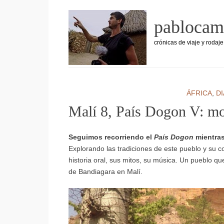
Skip
pablocam
to
content
crónicas de viaje y rodaje
ÁFRICA
,
D
Malí 8, País Dogon V: mod
Seguimos recorriendo el
País Dogon
mientra
Explorando las tradiciones de este pueblo y su co
historia oral, sus mitos, su música. Un pueblo q
de Bandiagara en Malí.