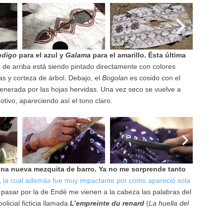
ndigo
para el azul y
Galama
para el amarillo. Ésta última
ca de arriba está siendo pintado directamente con colores
zas y corteza de árbol. Debajo, el
Bogolan
es cosido con el
 generada por las hojas hervidas. Una vez seco se vuelve a
motivo, apareciendo así el tono claro.
una nueva mezquita de barro. Ya no me sorprende tanto
,
la cual además fue muy impactante por cómo apareció sola
l pasar por la de Endé me vienen a la cabeza las palabras del
olicial ficticia llamada
L’empreinte du renard
(
La huella del