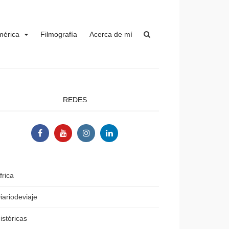
érica
Filmografía
Acerca de mí
REDES
frica
iariodeviaje
istóricas