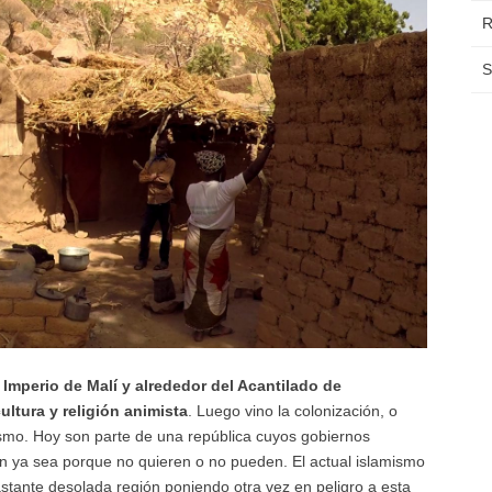
R
S
 Imperio de Malí y alrededor del Acantilado de
ltura y religión animista
. Luego vino la colonización, o
cismo. Hoy son parte de una república cuyos gobiernos
n ya sea porque no quieren o no pueden. El actual islamismo
 bastante desolada región poniendo otra vez en peligro a esta