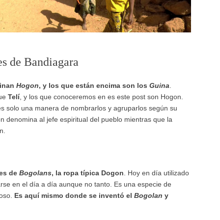
es de Bandiagara
minan
Hogon
, y los que están encima son los
Guina
.
que
Telí
, y los que conoceremos en es este post son Hogon.
 es solo una manera de nombrarlos y agruparlos según su
 denomina al jefe espiritual del pueblo mientras que la
n.
tes de
Bogolans
, la ropa típica Dogon
. Hoy en día utilizado
rse en el día a día aunque no tanto. Es una especie de
noso.
Es aquí mismo donde se inventó el
Bogolan
y