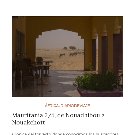
ÁFRICA
,
DIARIODEVIAJE
Mauritania 2/5, de Nouadhibou a
Nouakchott
Crónica del trayecto donde conocimos los buscadores