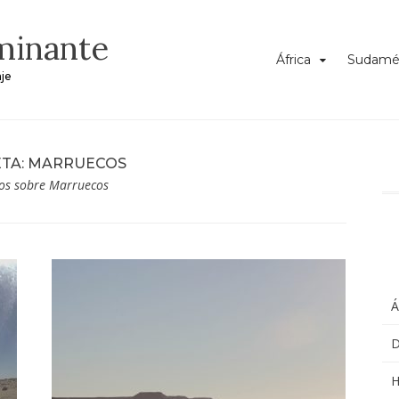
minante
África
Sudamé
aje
TA:
MARRUECOS
los sobre Marruecos
Á
D
H