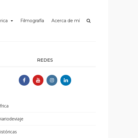
rica
Filmografía
Acerca de mí
REDES
frica
iariodeviaje
istóricas