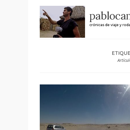
Skip
pabloca
to
content
crónicas de viaje y rod
ETIQUE
Artícu