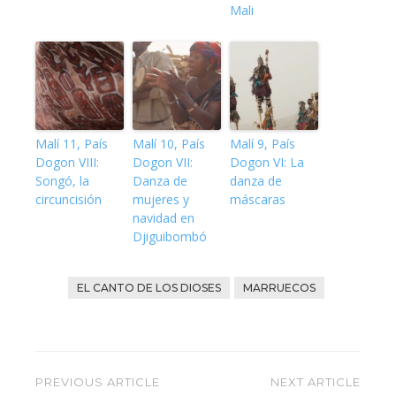
Mali
Malí 11, País
Malí 10, País
Malí 9, País
Dogon VIII:
Dogon VII:
Dogon VI: La
Songó, la
Danza de
danza de
circuncisión
mujeres y
máscaras
navidad en
Djiguibombó
EL CANTO DE LOS DIOSES
MARRUECOS
Navegación
PREVIOUS ARTICLE
NEXT ARTICLE