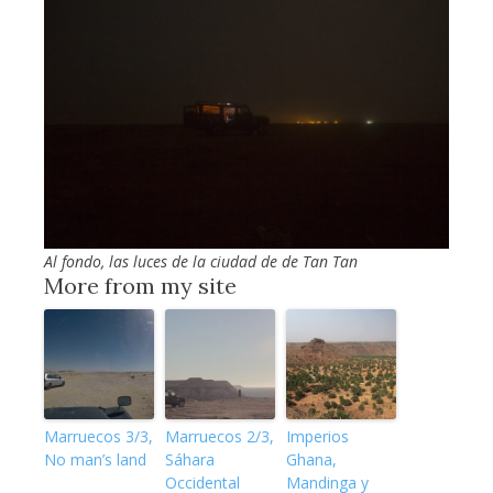
Al fondo, las luces de la ciudad de de Tan Tan
More from my site
Marruecos 3/3,
Marruecos 2/3,
Imperios
No man’s land
Sáhara
Ghana,
Occidental
Mandinga y